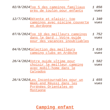
02/8/2024
Top 5 des campings familiaux
1 856
près de toulon pour enfants
vues
12/7/2024
Détente et plaisir: top
1 340
campings avec piscine couverte
vues
en dordogne
07/6/2024
Top 10 des meilleurs campings
1 752
dans le Gard : Votre guide
vues
pour des vacances inoubliables
04/6/2024
Sélection des meilleurs
1 616
camping clubs en Ardèche
vues
26/4/2024
Votre guide ultime pour
1 582
choisir le meilleur camping
vues
avec mobil-home dans le
Calvados
26/4/2024
Les Incontournables pour un
1 655
Week-end Réussi dans les
vues
Pyrénées Orientales en
Montagne
Camping enfant