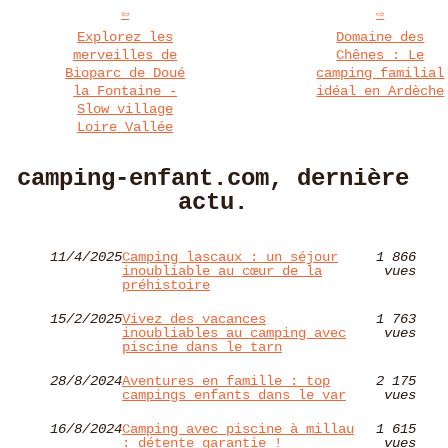
Explorez les
Domaine des
merveilles de
Chênes : Le
Bioparc de Doué
camping familial
la Fontaine -
idéal en Ardèche
Slow village
Loire Vallée
camping-enfant.com, dernière
actu.
11/4/2025
Camping lascaux : un séjour
1 866
inoubliable au cœur de la
vues
préhistoire
15/2/2025
Vivez des vacances
1 763
inoubliables au camping avec
vues
piscine dans le tarn
28/8/2024
Aventures en famille : top
2 175
campings enfants dans le var
vues
16/8/2024
Camping avec piscine à millau
1 615
: détente garantie !
vues