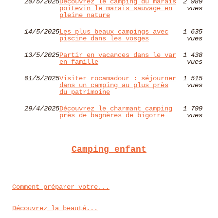
20/5/2025
Découvrez le camping du marais
2 989
poitevin le marais sauvage en
vues
pleine nature
14/5/2025
Les plus beaux campings avec
1 635
piscine dans les vosges
vues
13/5/2025
Partir en vacances dans le var
1 438
en famille
vues
01/5/2025
Visiter rocamadour : séjourner
1 515
dans un camping au plus près
vues
du patrimoine
29/4/2025
Découvrez le charmant camping
1 799
près de bagnères de bigorre
vues
Camping enfant
Comment préparer votre...
Découvrez la beauté...