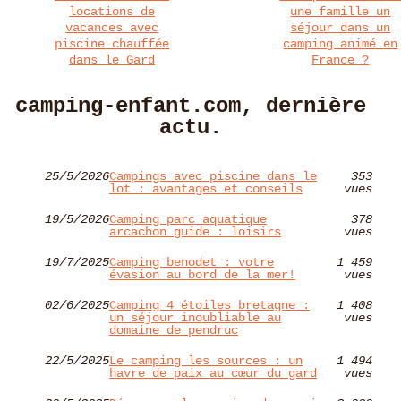
locations de
une famille un
vacances avec
séjour dans un
piscine chauffée
camping animé en
dans le Gard
France ?
camping-enfant.com, dernière
actu.
25/5/2026
Campings avec piscine dans le
353
lot : avantages et conseils
vues
19/5/2026
Camping parc aquatique
378
arcachon guide : loisirs
vues
19/7/2025
Camping benodet : votre
1 459
évasion au bord de la mer!
vues
02/6/2025
Camping 4 étoiles bretagne :
1 408
un séjour inoubliable au
vues
domaine de pendruc
22/5/2025
Le camping les sources : un
1 494
havre de paix au cœur du gard
vues