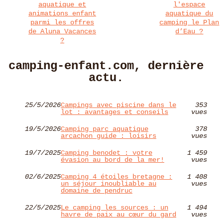
aquatique et
l'espace
animations enfant
aquatique du
parmi les offres
camping le Plan
de Aluna Vacances
d’Eau ?
?
camping-enfant.com, dernière
actu.
25/5/2026
Campings avec piscine dans le
353
lot : avantages et conseils
vues
19/5/2026
Camping parc aquatique
378
arcachon guide : loisirs
vues
19/7/2025
Camping benodet : votre
1 459
évasion au bord de la mer!
vues
02/6/2025
Camping 4 étoiles bretagne :
1 408
un séjour inoubliable au
vues
domaine de pendruc
22/5/2025
Le camping les sources : un
1 494
havre de paix au cœur du gard
vues