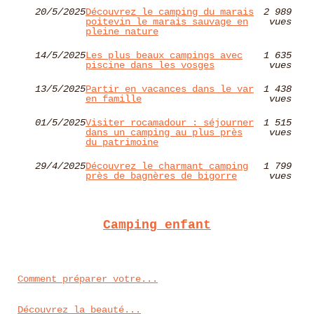
20/5/2025
Découvrez le camping du marais
2 989
poitevin le marais sauvage en
vues
pleine nature
14/5/2025
Les plus beaux campings avec
1 635
piscine dans les vosges
vues
13/5/2025
Partir en vacances dans le var
1 438
en famille
vues
01/5/2025
Visiter rocamadour : séjourner
1 515
dans un camping au plus près
vues
du patrimoine
29/4/2025
Découvrez le charmant camping
1 799
près de bagnères de bigorre
vues
Camping enfant
Comment préparer votre...
Découvrez la beauté...