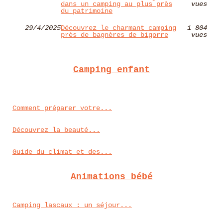
dans un camping au plus près
vues
du patrimoine
29/4/2025
Découvrez le charmant camping
1 804
près de bagnères de bigorre
vues
Camping enfant
Comment préparer votre...
Découvrez la beauté...
Guide du climat et des...
Animations bébé
Camping lascaux : un séjour...