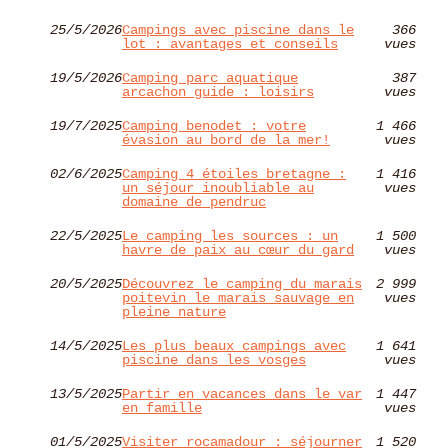
25/5/2026
Campings avec piscine dans le
366
lot : avantages et conseils
vues
19/5/2026
Camping parc aquatique
387
arcachon guide : loisirs
vues
19/7/2025
Camping benodet : votre
1 466
évasion au bord de la mer!
vues
02/6/2025
Camping 4 étoiles bretagne :
1 416
un séjour inoubliable au
vues
domaine de pendruc
22/5/2025
Le camping les sources : un
1 500
havre de paix au cœur du gard
vues
20/5/2025
Découvrez le camping du marais
2 999
poitevin le marais sauvage en
vues
pleine nature
14/5/2025
Les plus beaux campings avec
1 641
piscine dans les vosges
vues
13/5/2025
Partir en vacances dans le var
1 447
en famille
vues
01/5/2025
Visiter rocamadour : séjourner
1 520