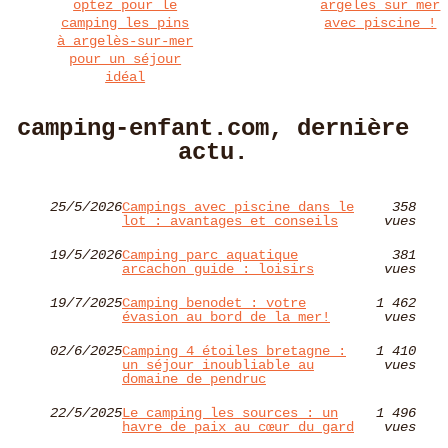
optez pour le
argeles sur mer
camping les pins
avec piscine !
à argelès-sur-mer
pour un séjour
idéal
camping-enfant.com, dernière
actu.
25/5/2026
Campings avec piscine dans le
358
lot : avantages et conseils
vues
19/5/2026
Camping parc aquatique
381
arcachon guide : loisirs
vues
19/7/2025
Camping benodet : votre
1 462
évasion au bord de la mer!
vues
02/6/2025
Camping 4 étoiles bretagne :
1 410
un séjour inoubliable au
vues
domaine de pendruc
22/5/2025
Le camping les sources : un
1 496
havre de paix au cœur du gard
vues