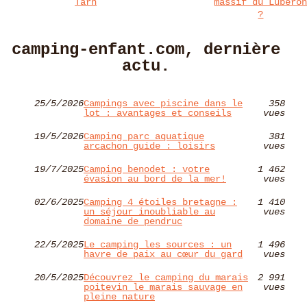
Tarn
massif du Lubéro
?
camping-enfant.com, dernière
actu.
25/5/2026
Campings avec piscine dans le
358
lot : avantages et conseils
vues
19/5/2026
Camping parc aquatique
381
arcachon guide : loisirs
vues
19/7/2025
Camping benodet : votre
1 462
évasion au bord de la mer!
vues
02/6/2025
Camping 4 étoiles bretagne :
1 410
un séjour inoubliable au
vues
domaine de pendruc
22/5/2025
Le camping les sources : un
1 496
havre de paix au cœur du gard
vues
20/5/2025
Découvrez le camping du marais
2 991
poitevin le marais sauvage en
vues
pleine nature