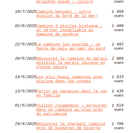
arcachon guide : loisirs
vues
19/7/2025
Camping benodet : votre
1 458
évasion au bord de la mer!
vues
02/6/2025
Camping 4 étoiles bretagne :
1 406
un séjour inoubliable au
vues
domaine de pendruc
22/5/2025
Le camping les sources : un
1 492
havre de paix au cœur du gard
vues
20/5/2025
Découvrez le camping du marais
2 985
poitevin le marais sauvage en
vues
pleine nature
14/5/2025
Les plus beaux campings avec
1 633
piscine dans les vosges
vues
13/5/2025
Partir en vacances dans le var
1 435
en famille
vues
01/5/2025
Visiter rocamadour : séjourner
1 514
dans un camping au plus près
vues
du patrimoine
29/4/2025
Découvrez le charmant camping
1 796
près de bagnères de bigorre
vues