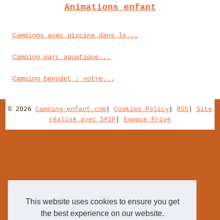
Animations enfant
Campings avec piscine dans le...
Camping parc aquatique...
Camping benodet : votre...
© 2026
Camping-enfant.com
|
Cookies Policy
|
RSS
|
Site
réalisé avec SPIP
|
Espace Privé
This website uses cookies to ensure you get
the best experience on our website.