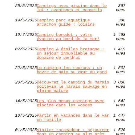
25/5/2026
Campings avec piscine dans le
367
lot : avantages et conseils
vues
19/5/2026
Camping parc aquatique
388
arcachon guide : loisirs
vues
19/7/2025
Camping benodet : votre
1 468
évasion au bord de la mer!
vues
02/6/2025
Camping 4 étoiles bretagne :
1 419
un séjour inoubliable au
vues
domaine de pendruc
22/5/2025
Le camping les sources : un
1 502
havre de paix au cœur du gard
vues
20/5/2025
Découvrez le camping du marais
3 000
poitevin le marais sauvage en
vues
pleine nature
14/5/2025
Les plus beaux campings avec
1 642
piscine dans les vosges
vues
13/5/2025
Partir en vacances dans le var
1 447
en famille
vues
01/5/2025
Visiter rocamadour : séjourner
1 520
dans un camping au plus près
vues