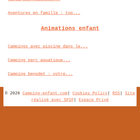
Aventures en famille : top...
Animations enfant
Campings avec piscine dans le...
Camping parc aquatique...
Camping benodet : votre...
© 2026
Camping-enfant.com
|
Cookies Policy
|
RSS
|
Site
réalisé avec SPIP
|
Espace Privé