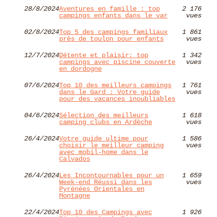
28/8/2024
Aventures en famille : top
2 176
campings enfants dans le var
vues
02/8/2024
Top 5 des campings familiaux
1 861
près de toulon pour enfants
vues
12/7/2024
Détente et plaisir: top
1 342
campings avec piscine couverte
vues
en dordogne
07/6/2024
Top 10 des meilleurs campings
1 761
dans le Gard : Votre guide
vues
pour des vacances inoubliables
04/6/2024
Sélection des meilleurs
1 618
camping clubs en Ardèche
vues
26/4/2024
Votre guide ultime pour
1 586
choisir le meilleur camping
vues
avec mobil-home dans le
Calvados
26/4/2024
Les Incontournables pour un
1 659
Week-end Réussi dans les
vues
Pyrénées Orientales en
Montagne
22/4/2024
Top 10 des Campings avec
1 926