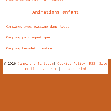
Aventures en famille : top...
Animations enfant
Campings avec piscine dans le...
Camping parc aquatique...
Camping benodet : votre...
© 2026
Camping-enfant.com
|
Cookies Policy
|
RSS
|
Site
réalisé avec SPIP
|
Espace Privé