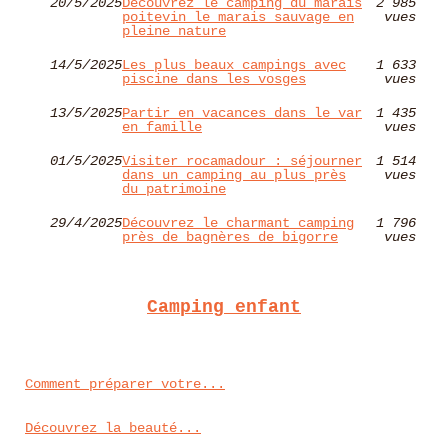
20/5/2025
Découvrez le camping du marais
2 985
poitevin le marais sauvage en
vues
pleine nature
14/5/2025
Les plus beaux campings avec
1 633
piscine dans les vosges
vues
13/5/2025
Partir en vacances dans le var
1 435
en famille
vues
01/5/2025
Visiter rocamadour : séjourner
1 514
dans un camping au plus près
vues
du patrimoine
29/4/2025
Découvrez le charmant camping
1 796
près de bagnères de bigorre
vues
Camping enfant
Comment préparer votre...
Découvrez la beauté...