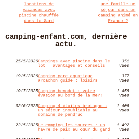
locations de
une famille un
vacances avec
séjour dans un
piscine chauffée
camping animé en
dans le Gard
France ?
camping-enfant.com, dernière
actu.
25/5/2026
Campings avec piscine dans le
351
lot : avantages et conseils
vues
19/5/2026
Camping parc aquatique
377
arcachon guide : loisirs
vues
19/7/2025
Camping benodet : votre
1 458
évasion au bord de la mer!
vues
02/6/2025
Camping 4 étoiles bretagne :
1 406
un séjour inoubliable au
vues
domaine de pendruc
22/5/2025
Le camping les sources : un
1 492
havre de paix au cœur du gard
vues