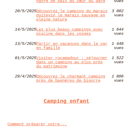
havre de paix au cœur du gard
vues
20/5/2025
Découvrez le camping du marais
3 002
poitevin le marais sauvage en
vues
pleine nature
14/5/2025
Les plus beaux campings avec
1 644
piscine dans les vosges
vues
13/5/2025
Partir en vacances dans le var
1 448
en famille
vues
01/5/2025
Visiter rocamadour : séjourner
1 522
dans un camping au plus près
vues
du patrimoine
29/4/2025
Découvrez le charmant camping
1 806
près de bagnères de bigorre
vues
Camping enfant
Comment préparer votre...