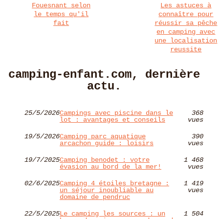
Fouesnant selon
Les astuces à
le temps qu'il
connaître pour
fait
réussir sa pêche
en camping avec
une localisation
reussite
camping-enfant.com, dernière
actu.
25/5/2026
Campings avec piscine dans le
368
lot : avantages et conseils
vues
19/5/2026
Camping parc aquatique
390
arcachon guide : loisirs
vues
19/7/2025
Camping benodet : votre
1 468
évasion au bord de la mer!
vues
02/6/2025
Camping 4 étoiles bretagne :
1 419
un séjour inoubliable au
vues
domaine de pendruc
22/5/2025
Le camping les sources : un
1 504