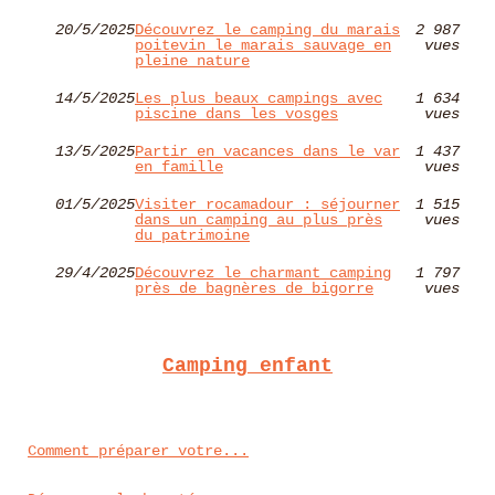
20/5/2025
Découvrez le camping du marais
2 987
poitevin le marais sauvage en
vues
pleine nature
14/5/2025
Les plus beaux campings avec
1 634
piscine dans les vosges
vues
13/5/2025
Partir en vacances dans le var
1 437
en famille
vues
01/5/2025
Visiter rocamadour : séjourner
1 515
dans un camping au plus près
vues
du patrimoine
29/4/2025
Découvrez le charmant camping
1 797
près de bagnères de bigorre
vues
Camping enfant
Comment préparer votre...