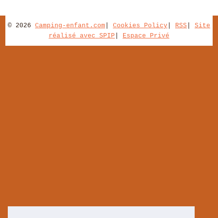
© 2026
Camping-enfant.com
|
Cookies Policy
|
RSS
|
Site
réalisé avec SPIP
|
Espace Privé