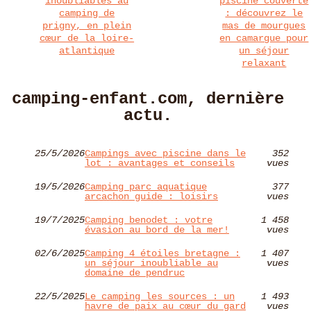
inoubliables au
piscine couverte
camping de
: découvrez le
prigny, en plein
mas de mourgues
cœur de la loire-
en camargue pour
atlantique
un séjour
relaxant
camping-enfant.com, dernière
actu.
25/5/2026
Campings avec piscine dans le
352
lot : avantages et conseils
vues
19/5/2026
Camping parc aquatique
377
arcachon guide : loisirs
vues
19/7/2025
Camping benodet : votre
1 458
évasion au bord de la mer!
vues
02/6/2025
Camping 4 étoiles bretagne :
1 407
un séjour inoubliable au
vues
domaine de pendruc
22/5/2025
Le camping les sources : un
1 493
havre de paix au cœur du gard
vues