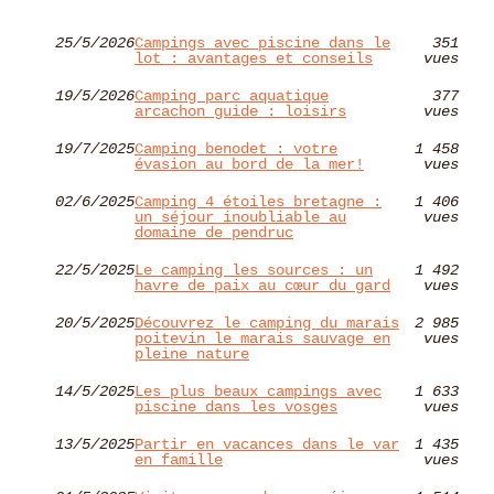
25/5/2026
Campings avec piscine dans le
351
lot : avantages et conseils
vues
19/5/2026
Camping parc aquatique
377
arcachon guide : loisirs
vues
19/7/2025
Camping benodet : votre
1 458
évasion au bord de la mer!
vues
02/6/2025
Camping 4 étoiles bretagne :
1 406
un séjour inoubliable au
vues
domaine de pendruc
22/5/2025
Le camping les sources : un
1 492
havre de paix au cœur du gard
vues
20/5/2025
Découvrez le camping du marais
2 985
poitevin le marais sauvage en
vues
pleine nature
14/5/2025
Les plus beaux campings avec
1 633
piscine dans les vosges
vues
13/5/2025
Partir en vacances dans le var
1 435
en famille
vues