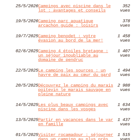
25/5/2026
Campings avec piscine dans le
352
lot : avantages et conseils
vues
19/5/2026
Camping parc aquatique
378
arcachon guide : loisirs
vues
19/7/2025
Camping benodet : votre
1 458
évasion au bord de la mer!
vues
02/6/2025
Camping 4 étoiles bretagne :
1 407
un séjour inoubliable au
vues
domaine de pendruc
22/5/2025
Le camping les sources : un
1 494
havre de paix au cœur du gard
vues
20/5/2025
Découvrez le camping du marais
2 988
poitevin le marais sauvage en
vues
pleine nature
14/5/2025
Les plus beaux campings avec
1 634
piscine dans les vosges
vues
13/5/2025
Partir en vacances dans le var
1 437
en famille
vues
01/5/2025
Visiter rocamadour : séjourner
1 515
dans un camping au plus près
vues