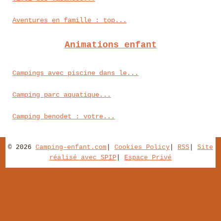
Aventures en famille : top...
Animations enfant
Campings avec piscine dans le...
Camping parc aquatique...
Camping benodet : votre...
© 2026
Camping-enfant.com
|
Cookies Policy
|
RSS
|
Site
réalisé avec SPIP
|
Espace Privé